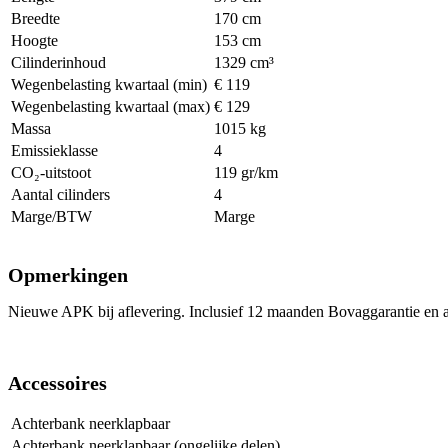
Breedte
170 cm
Hoogte
153 cm
Cilinderinhoud
1329 cm³
Wegenbelasting kwartaal (min)
€ 119
Wegenbelasting kwartaal (max)
€ 129
Massa
1015 kg
Emissieklasse
4
CO₂-uitstoot
119 gr/km
Aantal cilinders
4
Marge/BTW
Marge
Opmerkingen
Nieuwe APK bij aflevering. Inclusief 12 maanden Bovaggarantie en 
Accessoires
Achterbank neerklapbaar
Achterbank neerklapbaar (ongelijke delen)