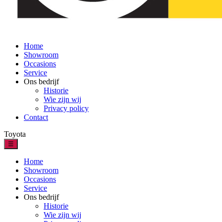
Home
Showroom
Occasions
Service
Ons bedrijf
Historie
Wie zijn wij
Privacy policy
Contact
Toyota
☰
Home
Showroom
Occasions
Service
Ons bedrijf
Historie
Wie zijn wij