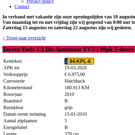
Privacy policy
Contact
In verband met vakantie zijn onze openingstijden van 10 augustus
Van maandag tot en met vrijdag zijn wij geopend van 8:00 uur to
Zaterdag 15 augustus en zaterdag 22 augustus zijn wij gesloten.
< Terug naar overzicht
Toyota Yaris 1.3 16v Automaat VVT-i 99pk 5-deurs
Kenteken
94-KPL-6
APK tot
19-03-2026
Verkoopprijs
€ 6.975,00
Carrosserie
Hatchback
Kilometerstand
180.913 KM
Bouwjaar
2010
Brandstof
B
Basiskleur
grijs
Datum eerste toelating
15-01-2010
Aantal zitplaatsen
5
Energielabel
B
Lengte
379 cm